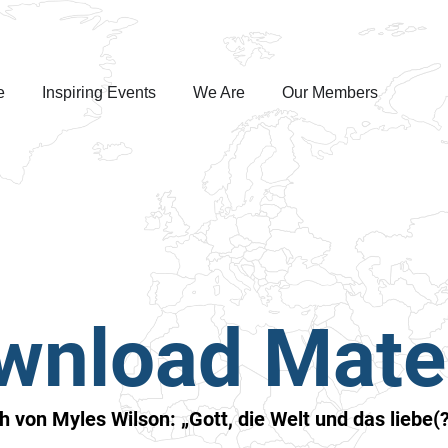
e
Inspiring Events
We Are
Our Members
wnload Mater
 von Myles Wilson: „Gott, die Welt und das liebe(?