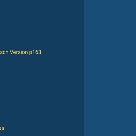
lisch Version p163
as