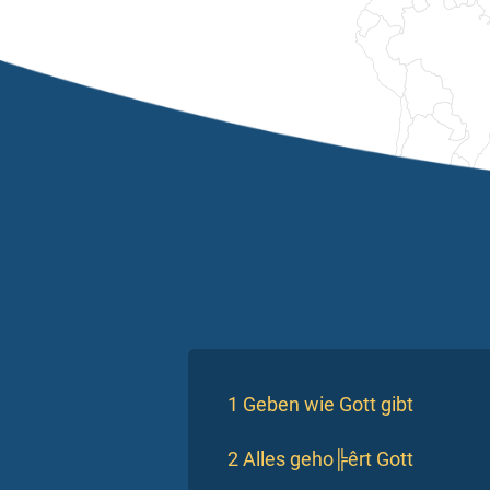
1 Geben wie Gott gibt
2 Alles geho╠êrt Gott