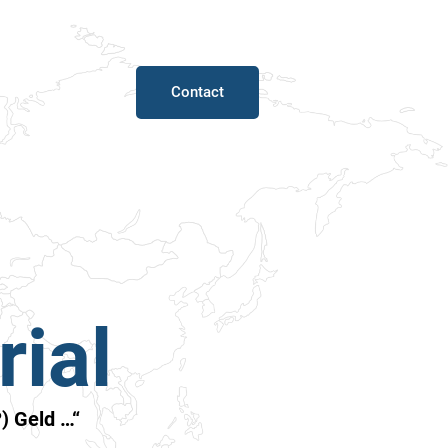
Contact
ial
) Geld …“