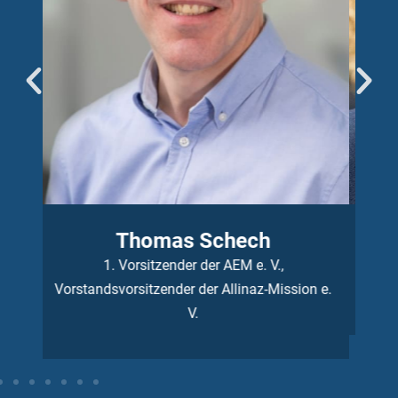
Wolfgang Büsing
Geschäftsführer der
M
n e.
AEM e. V.